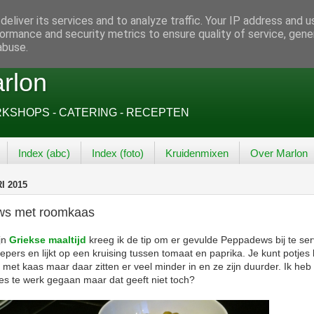
eliver its services and to analyze traffic. Your IP address and 
ormance and security metrics to ensure quality of service, gen
abuse.
rlon
SHOPS - CATERING - RECEPTEN
Index (abc)
Index (foto)
Kruidenmixen
Over Marlon
I 2015
ws met roomkaas
ijn
Griekse maaltijd
kreeg ik de tip om er gevulde Peppadews bij te ser
pers en lijkt op een kruising tussen tomaat en paprika. Je kunt potjes
n met kaas maar daar zitten er veel minder in en ze zijn duurder. Ik heb 
jes te werk gegaan maar dat geeft niet toch?