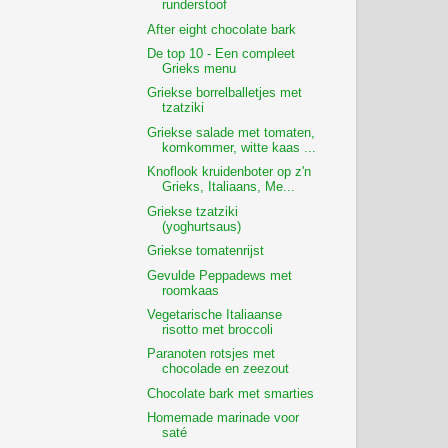
runderstoof
After eight chocolate bark
De top 10 - Een compleet
Grieks menu
Griekse borrelballetjes met
tzatziki
Griekse salade met tomaten,
komkommer, witte kaas ...
Knoflook kruidenboter op z'n
Grieks, Italiaans, Me...
Griekse tzatziki
(yoghurtsaus)
Griekse tomatenrijst
Gevulde Peppadews met
roomkaas
Vegetarische Italiaanse
risotto met broccoli
Paranoten rotsjes met
chocolade en zeezout
Chocolate bark met smarties
Homemade marinade voor
saté