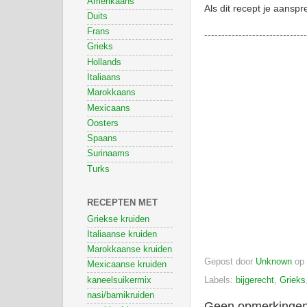
Amerikaans
Als dit recept je aanspr
Duits
Frans
-----------------------------
Grieks
Hollands
Italiaans
Marokkaans
Mexicaans
Oosters
Spaans
Surinaams
Turks
RECEPTEN MET
Griekse kruiden
Italiaanse kruiden
Marokkaanse kruiden
Gepost door
Unknown
op
Mexicaanse kruiden
kaneelsuikermix
Labels:
bijgerecht
,
Grieks
nasi/bamikruiden
Geen opmerkingen