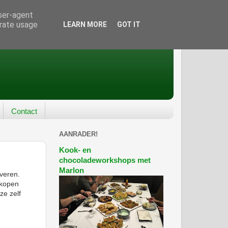
user-agent
erate usage
LEARN MORE
GOT IT
Contact
AANRADER!
Kook- en
chocoladeworkshops met
Marlon
veren.
 kopen
ze zelf