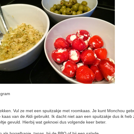
 gram
ekken. Vul ze met een spuitzakje met roomkaas. Je kunt Monchou gebr
e kaas van de Aldi gebruikt. Ik dacht niet aan een spuitzakje dus ik heb
ltje gevuld. Hierbij wat geknoei dus volgende keer beter.
 als borrelhapje, tapas, bij de BBQ of bij een salade.