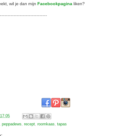
eekt, wil je dan mijn
Facebookpagina
liken?
--------------------------------
17:05
,
peppadews
,
recept
,
roomkaas
,
tapas
: