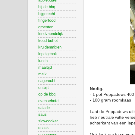
applebutter
bij de bbq
bijgerecht
fingerfood
groenten
kindvriendelijk
koud buffet
kruidenmixen
lepelgebak
lunch
maaltijd
melk
nagerecht
ontbijt
Nodig:
- 1 pot Peppadews 400
op de bbq
- 100 gram roomkaas
ovenschotel
salade
Laat de Peppadews uitl
saus
heb neutrale witte vers
slowcooker
achterkant van een lepe
snack
Ook leuk om te serveren
snoepgoed