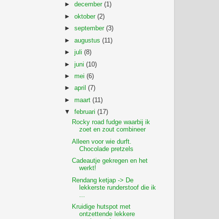
►
december
(1)
►
oktober
(2)
►
september
(3)
►
augustus
(11)
►
juli
(8)
►
juni
(10)
►
mei
(6)
►
april
(7)
►
maart
(11)
▼
februari
(17)
Rocky road fudge waarbij ik
zoet en zout combineer
Alleen voor wie durft.
Chocolade pretzels
Cadeautje gekregen en het
werkt!
Rendang ketjap -> De
lekkerste runderstoof die ik
...
Kruidige hutspot met
ontzettende lekkere