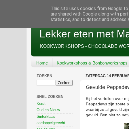
This site uses cookies from Google to d
are shared with Google along with perf
statistics, and to detect and address 
Lekker eten met Ma
KOOKWORKSHOPS - CHOCOLADE WORK
Home
Kookworkshops & Bonbonworkshops
ZOEKEN
ZATERDAG 14 FEBRUAR
Gevulde Peppade
SNEL ZOEKEN
Bij het vertellen over m
Kerst
Peppadews zijn zoete pe
waarbij ze al gevuld zij
Oud en Nieuw
gevuld. Ben niet zo net
Sinterklaas
aardappelgerecht