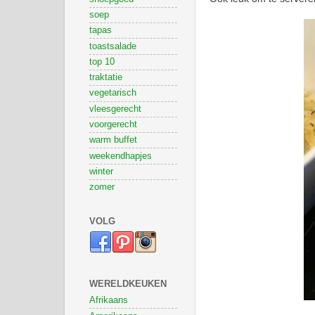
soep
tapas
toastsalade
top 10
traktatie
vegetarisch
vleesgerecht
voorgerecht
warm buffet
weekendhapjes
winter
zomer
VOLG
WERELDKEUKEN
Afrikaans