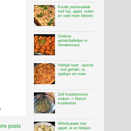
Koude pastasalade
met kip, appel, noten
en veel meer lekkers
Griekse
gehaktballetjes in
tomatensaus
Hartige taart - quiche
- met gehakt, ui,
spekjes en meer
Zelf kruidenmixen
maken -> Ranch
kruidenmix
r
Witlofsalade met
re posts
appel, ei en blokjes