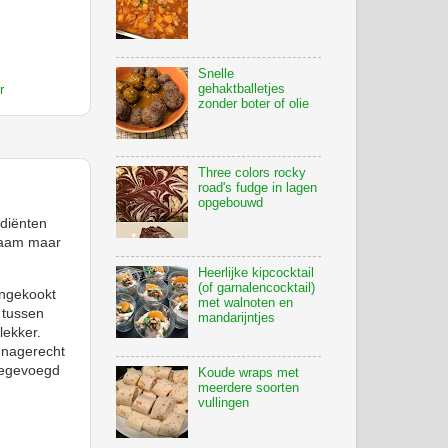
Snelle
gehaktballetjes
r
zonder boter of olie
Three colors rocky
road's fudge in lagen
opgebouwd
ediënten
 naam maar
Heerlijke kipcocktail
(of garnalencocktail)
ingekookt
met walnoten en
 tussen
mandarijntjes
lekker.
 nagerecht
toegevoegd
Koude wraps met
meerdere soorten
vullingen