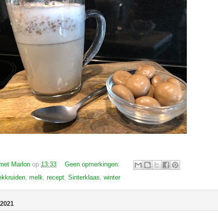
met Marlon
op
13:33
Geen opmerkingen:
ekkruiden
,
melk
,
recept
,
Sinterklaas
,
winter
2021