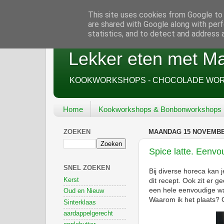
This site uses cookies from Google to d
are shared with Google along with perf
statistics, and to detect and address 
Lekker eten met Ma
KOOKWORKSHOPS - CHOCOLADE WORK
Home
Kookworkshops & Bonbonworkshops
ZOEKEN
MAANDAG 15 NOVEMBE
Spice latte. Eenvo
SNEL ZOEKEN
Bij diverse horeca kan j
Kerst
dit recept. Ook zit er 
een hele eenvoudige wa
Oud en Nieuw
Waarom ik het plaats?
Sinterklaas
aardappelgerecht