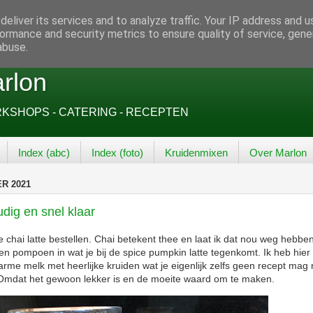
eliver its services and to analyze traffic. Your IP address and 
ormance and security metrics to ensure quality of service, gen
abuse.
rlon
SHOPS - CATERING - RECEPTEN
Index (abc)
Index (foto)
Kruidenmixen
Over Marlon
R 2021
udig en snel klaar
e chai latte bestellen. Chai betekent thee en laat ik dat nou weg hebben
geen pompoen in wat je bij de spice pumpkin latte tegenkomt. Ik heb hie
rme melk met heerlijke kruiden wat je eigenlijk zelfs geen recept ma
 Omdat het gewoon lekker is en de moeite waard om te maken.