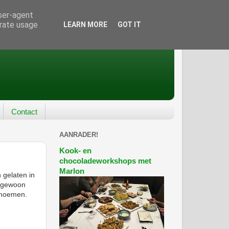
user-agent
erate usage
LEARN MORE
GOT IT
Contact
AANRADER!
Kook- en
chocoladeworkshops met
Marlon
 gelaten in
r gewoon
g noemen.