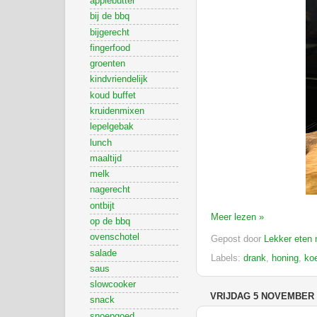
applebutter
bij de bbq
bijgerecht
fingerfood
groenten
kindvriendelijk
koud buffet
kruidenmixen
lepelgebak
lunch
maaltijd
melk
nagerecht
ontbijt
Meer lezen »
op de bbq
ovenschotel
Gepost door
Lekker eten 
salade
Labels:
drank
,
honing
,
ko
saus
slowcooker
VRIJDAG 5 NOVEMBER 
snack
snoepgoed