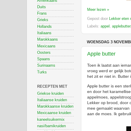
Amerikaans
Duits
Meer lezen »
Frans
Gepost door
Lekker eten 
Grieks
Labels:
appel
,
applebutter
Hollands
Italiaans
Marokkaans
WOENSDAG 3 NOVEMBE
Mexicaans
Oosters
Apple butter
Spaans
Toen ik laatst aan iema
Surinaams
vroeg werd er gelijk b
Turks
het zit er niet in. Butt
Apple butter is een st
RECEPTEN MET
en door het karamellise
Griekse kruiden
appelmoes, appelstroop 
Italiaanse kruiden
Lekker op brood, door 
Marokkaanse kruiden
mee gemaakt waarvan he
Mexicaanse kruiden
aan de moes. Ik gebru
kaneelsuikermix
nasi/bamikruiden