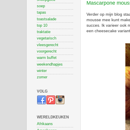
Mascarpone mouss
soep
tapas
Verder op mijn blog sta
toastsalade
mousse mee kunt maken?
succes. Ik varieer ook 
top 10
een cheesecake variant.
traktatie
vegetarisch
vleesgerecht
voorgerecht
warm buffet
weekendhapjes
winter
zomer
VOLG
WERELDKEUKEN
Afrikaans