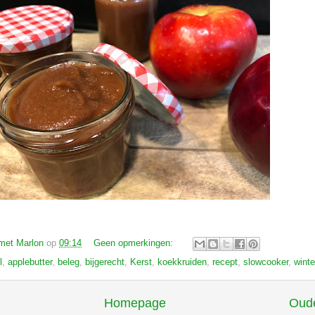
met Marlon
op
09:14
Geen opmerkingen:
l
,
applebutter
,
beleg
,
bijgerecht
,
Kerst
,
koekkruiden
,
recept
,
slowcooker
,
winte
Homepage
Oude