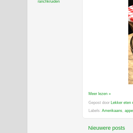
ranchkruiden
Meer lezen »
Gepost door
Lekker eten 
Labels:
Amerikaans
,
appe
Nieuwere posts