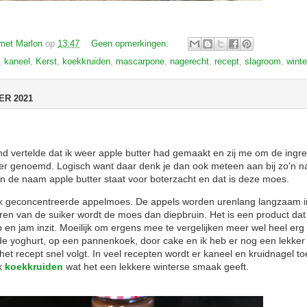
met Marlon
op
13:47
Geen opmerkingen:
,
kaneel
,
Kerst
,
koekkruiden
,
mascarpone
,
nagerecht
,
recept
,
slagroom
,
winte
R 2021
nd vertelde dat ik weer apple butter had gemaakt en zij me om de ingr
oter genoemd. Logisch want daar denk je dan ook meteen aan bij zo'n
er in de naam apple butter staat voor boterzacht en dat is deze moes.
erk geconcentreerde appelmoes. De appels worden urenlang langzaam 
ren van de suiker wordt de moes dan diepbruin. Het is een product dat
en jam inzit. Moeilijk om ergens mee te vergelijken meer wel heel erg 
de yoghurt, op een pannenkoek, door cake en ik heb er nog een lekker
t recept snel volgt. In veel recepten wordt er kaneel en kruidnagel 
ik
koekkruiden
wat het een lekkere winterse smaak geeft.