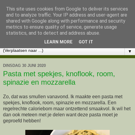
This site uses cookies from Google to deliver its services
Lekker eten met Marlon
and to analyze traffic. Your IP address and user-agent are
shared with Google along with performance and security
metrics to ensure quality of service, generate usage
KOOKWORKSHOPS - CHOCOLADE WORKSHOPS -
statistics, and to detect and address abuse.
CATERING - RECEPTEN
LEARN MORE
GOT IT
▼
DINSDAG 30 JUNI 2020
Pasta met spekjes, knoflook, room,
spinazie en mozzarella
Zo, dat was smullen vanavond. Ik maakte een pasta met
spekjes, knoflook, room, spinazie en mozzarella. Een
regelrechte caloriebom maar ontzettend smaakvol. Ik wil het
dan ook meteen met je delen want deze pasta moet je
geproefd hebben!