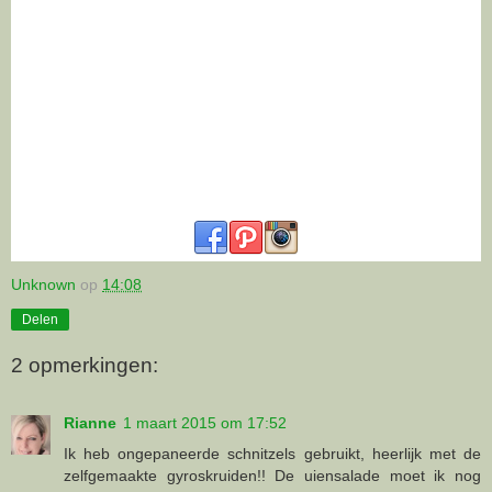
Unknown
op
14:08
Delen
2 opmerkingen:
Rianne
1 maart 2015 om 17:52
Ik heb ongepaneerde schnitzels gebruikt, heerlijk met de
zelfgemaakte gyroskruiden!! De uiensalade moet ik nog