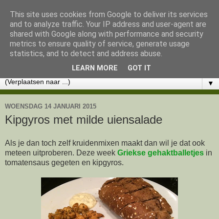
This site uses cookies from Google to deliver its services
Lekker eten met Marlon
and to analyze traffic. Your IP address and user-agent are
shared with Google along with performance and security
metrics to ensure quality of service, generate usage
KOOKWORKSHOPS - CHOCOLADE WORKSHOPS -
statistics, and to detect and address abuse.
CATERING - RECEPTEN
LEARN MORE
GOT IT
▼
WOENSDAG 14 JANUARI 2015
Kipgyros met milde uiensalade
Als je dan toch zelf kruidenmixen maakt dan wil je dat ook
meteen uitproberen. Deze week
Griekse gehaktballetjes
in
tomatensaus gegeten en kipgyros.