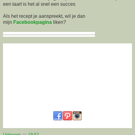
een taart is het al snel een succes
Als het recept je aanspreekt, wil je dan
mijn
Facebookpagina
liken?
-------------------------------------------------------------
Unknown
op
19:52