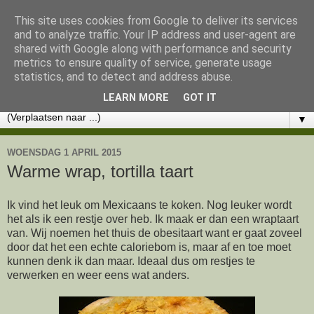
This site uses cookies from Google to deliver its services
Lekker eten met Marlon
and to analyze traffic. Your IP address and user-agent are
shared with Google along with performance and security
metrics to ensure quality of service, generate usage
KOOKWORKSHOPS - CHOCOLADE WORKSHOPS -
statistics, and to detect and address abuse.
CATERING - RECEPTEN
LEARN MORE
GOT IT
▼
WOENSDAG 1 APRIL 2015
Warme wrap, tortilla taart
Ik vind het leuk om Mexicaans te koken. Nog leuker wordt
het als ik een restje over heb. Ik maak er dan een wraptaart
van. Wij noemen het thuis de obesitaart want er gaat zoveel
door dat het een echte caloriebom is, maar af en toe moet
kunnen denk ik dan maar. Ideaal dus om restjes te
verwerken en weer eens wat anders.