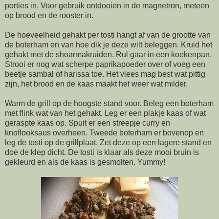
porties in. Voor gebruik ontdooien in de magnetron, meteen
op brood en de rooster in.
De hoeveelheid gehakt per tosti hangt af van de grootte van
de boterham en van hoe dik je deze wilt beleggen. Kruid het
gehakt met de shoarmakruiden. Rul gaar in een koekenpan.
Strooi er nog wat scherpe paprikapoeder over of voeg een
beetje sambal of harissa toe. Het vlees mag best wat pittig
zijn, het brood en de kaas maakt het weer wat milder.
Warm de grill op de hoogste stand voor. Beleg een boterham
met flink wat van het gehakt. Leg er een plakje kaas of wat
geraspte kaas op. Spuit er een streepje curry en
knoflooksaus overheen. Tweede boterham er bovenop en
leg de tosti op de grillplaat. Zet deze op een lagere stand en
doe de klep dicht. De tosti is klaar als deze mooi bruin is
gekleurd en als de kaas is gesmolten. Yummy!