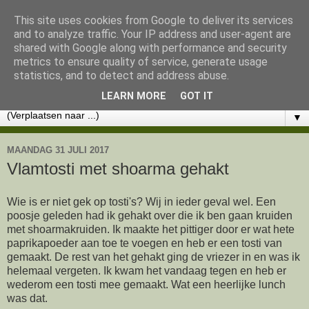
This site uses cookies from Google to deliver its services
Lekker eten met Marlon
and to analyze traffic. Your IP address and user-agent are
shared with Google along with performance and security
metrics to ensure quality of service, generate usage
KOOKWORKSHOPS - CHOCOLADE WORKSHOPS -
statistics, and to detect and address abuse.
CATERING - RECEPTEN
LEARN MORE
GOT IT
▼
MAANDAG 31 JULI 2017
Vlamtosti met shoarma gehakt
Wie is er niet gek op tosti's? Wij in ieder geval wel. Een
poosje geleden had ik gehakt over die ik ben gaan kruiden
met shoarmakruiden. Ik maakte het pittiger door er wat hete
paprikapoeder aan toe te voegen en heb er een tosti van
gemaakt. De rest van het gehakt ging de vriezer in en was ik
helemaal vergeten. Ik kwam het vandaag tegen en heb er
wederom een tosti mee gemaakt. Wat een heerlijke lunch
was dat.