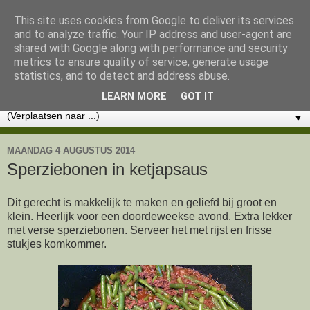
This site uses cookies from Google to deliver its services
Lekker eten met Marlon
and to analyze traffic. Your IP address and user-agent are
shared with Google along with performance and security
metrics to ensure quality of service, generate usage
KOOKWORKSHOPS - CHOCOLADE WORKSHOPS -
statistics, and to detect and address abuse.
CATERING - RECEPTEN
LEARN MORE
GOT IT
▼
MAANDAG 4 AUGUSTUS 2014
Sperziebonen in ketjapsaus
Dit gerecht is makkelijk te maken en geliefd bij groot en
klein. Heerlijk voor een doordeweekse avond. Extra lekker
met verse sperziebonen. Serveer het met rijst en frisse
stukjes komkommer.