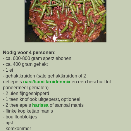
Nodig voor 4 personen:
- ca. 600-800 gram sperziebonen
- ca. 400 gram gehakt
- 1 ei
- gehaktkruiden (saté gehaktkruiden of 2
eetlepels
nasi/bami kruidenmix
en een beschuit tot
paneermeel gemalen)
- 2 uien fijngesnipperd
- 1 teen knoflook uitgeperst, optioneel
- 2 theelepels
harissa
of sambal manis
- flinke kop ketjap manis
- bouillonblokjes
- rijst
- komkommer