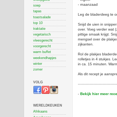
- maanzaad
soep
tapas
Leg de bladerdeeg te o
toastsalade
top 10
Snijd de uien in snippers
traktatie
over. Voeg verder wat (
pittige smaak krijgt. S
vegetarisch
mengsel over de plakjes
vleesgerecht
zijkanten.
voorgerecht
warm buffet
Rol de plakjes bladerde
weekendhapjes
rolletjes in 4 stukjes. 
winter
in ca. 15 minuten. Warm
zomer
Als dit recept je aanspr
VOLG
------------------------------
-
Bekijk hier meer re
WERELDKEUKEN
Afrikaans