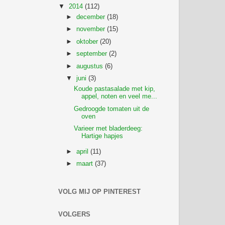
▼
2014
(112)
►
december
(18)
►
november
(15)
►
oktober
(20)
►
september
(2)
►
augustus
(6)
▼
juni
(3)
Koude pastasalade met kip,
appel, noten en veel me...
Gedroogde tomaten uit de
oven
Varieer met bladerdeeg:
Hartige hapjes
►
april
(11)
►
maart
(37)
VOLG MIJ OP PINTEREST
VOLGERS