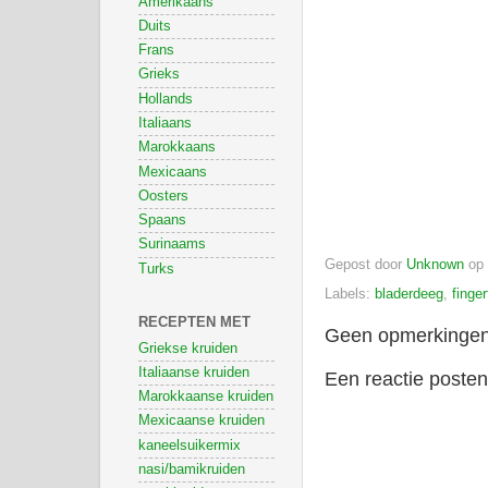
Amerikaans
Duits
Frans
Grieks
Hollands
Italiaans
Marokkaans
Mexicaans
Oosters
Spaans
Surinaams
Gepost door
Unknown
op
Turks
Labels:
bladerdeeg
,
finge
RECEPTEN MET
Geen opmerkingen
Griekse kruiden
Italiaanse kruiden
Een reactie posten
Marokkaanse kruiden
Mexicaanse kruiden
kaneelsuikermix
nasi/bamikruiden