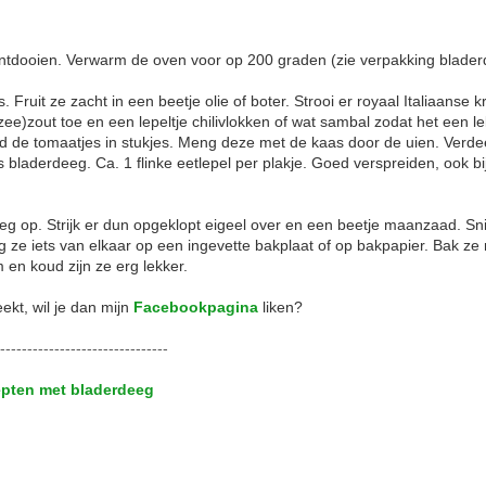
ntdooien. Verwarm de oven voor op 200 graden (zie verpakking blader
. Fruit ze zacht in een beetje olie of boter. Strooi er royaal Italiaanse 
zee)zout toe en een lepeltje chilivlokken of wat sambal zodat het een l
nijd de tomaatjes in stukjes. Meng deze met de kaas door de uien. Verde
 bladerdeeg. Ca. 1 flinke eetlepel per plakje. Goed verspreiden, ook bi
eg op. Strijk er dun opgeklopt eigeel over en een beetje maanzaad. Sni
Leg ze iets van elkaar op een ingevette bakplaat of op bakpapier. Bak ze
 en koud zijn ze erg lekker.
eekt, wil je dan mijn
Facebookpagina
liken?
-------------------------------
cepten met bladerdeeg