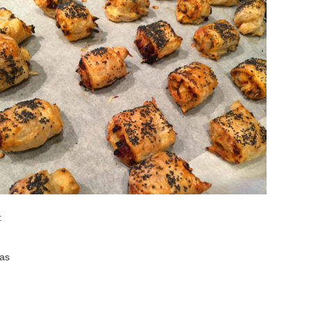
:
aas