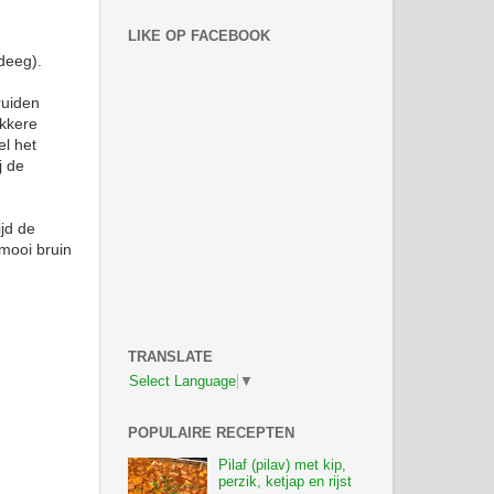
LIKE OP FACEBOOK
deeg).
kruiden
ekkere
el het
j de
jd de
 mooi bruin
TRANSLATE
Select Language
▼
POPULAIRE RECEPTEN
Pilaf (pilav) met kip,
perzik, ketjap en rijst