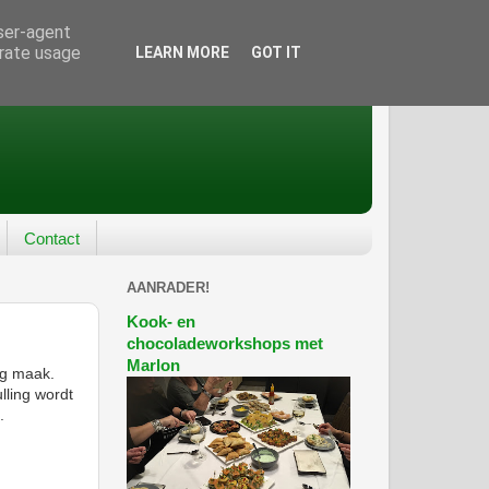
user-agent
erate usage
LEARN MORE
GOT IT
Contact
AANRADER!
Kook- en
chocoladeworkshops met
Marlon
eg maak.
lling wordt
.