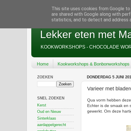
This site uses cookies from Google to d
are shared with Google along with perf
statistics, and to detect and address 
Lekker eten met Ma
KOOKWORKSHOPS - CHOCOLADE WORK
Home
Kookworkshops & Bonbonworkshops
ZOEKEN
DONDERDAG 5 JUNI 20
Varieer met blader
SNEL ZOEKEN
Qua vorm hebben deze 
Kerst
Echter is de smaak en 
gewerkt. Om deze hartig
Oud en Nieuw
Sinterklaas
aardappelgerecht