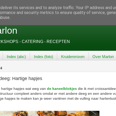
eliver its services and to analyze traffic. Your IP address and 
ormance and security metrics to ensure quality of service, gen
abuse.
rlon
SHOPS - CATERING - RECEPTEN
Index (abc)
Index (foto)
Kruidenmixen
Over Marlon
14
deeg: Hartige hapjes
hartige hapjes wat weg van
de kaneelblokjes
die ik met croissantde
structuur compleet anders omdat er met andere deeg en een andere vu
e hapjes te maken kan je weer variëren met de vulling naar hartenlust