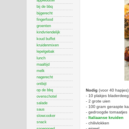
applebutter
bij de bbq
bijgerecht
fingerfood
groenten
kindvriendelijk
koud buffet
kruidenmixen
lepelgebak
lunch
maaltijd
melk
nagerecht
ontbijt
Nodig
(voor 40 hapjes)
op de bbq
- 10 plakjes bladerdeeg
ovenschotel
- 2 grote uien
salade
- 100 gram geraspte k
saus
- gedroogde tomaatjes
slowcooker
-
Italiaanse kruiden
snack
- chilivlokken
- eigeel
snoepgoed