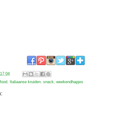
17:04
rfood
,
Italiaanse kruiden
,
snack
,
weekendhapjes
: